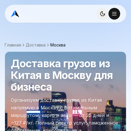
Главная
Доставка
Москва
Доставка грузов из
Китая в Москву для
бизнеса
Организуем доставку грузов из Китая
напрямую в Москву с оптимальным
маршрутом, карго и авто — от 25 дней и
~127 ₽/кг. Полный спектр услуг: таможенное
оформление, консолидация и