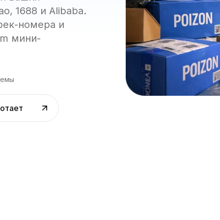
, 1688 и Alibaba.
рек-номера и
am мини-
ъемы
ботает