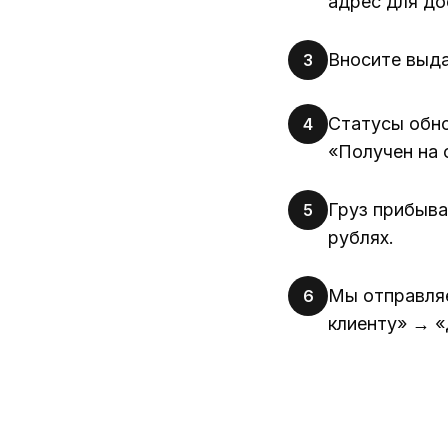
адрес для до
Вносите выд
3
Статусы обно
4
«Получен на 
Груз прибыва
5
рублях.
Мы отправля
6
клиенту» → «