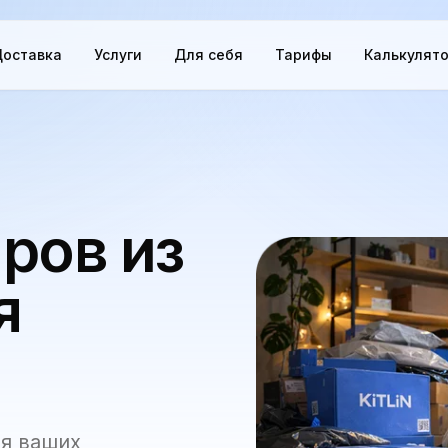
оставка
Услуги
Для себя
Тарифы
Калькулят
ров из
я
ля ваших