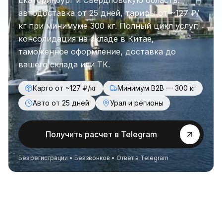
Екатеринбург и Свердловскую область:
автодоставка от 25 дней, тарифы от ~127 ₽/
кг при минимуме 300 кг. Полный цикл услуг:
консолидация на складе в Китае,
таможенное оформление, доставка до
вашего склада или ТК.
Карго от ~127 ₽/кг
Минимум B2B — 300 кг
Авто от 25 дней
Урал и регионы
Получить расчет в Telegram
Без регистрации • Без звонков • Ответ в Telegram